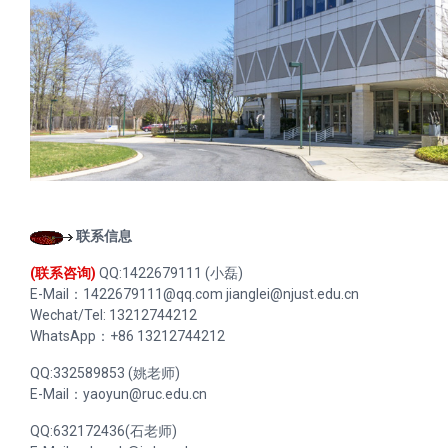
联系信息
(联系咨询)
QQ:1422679111 (小磊)
E-Mail：
1422679111@qq.com
jianglei@njust.edu.cn
Wechat/Tel: 13212744212
WhatsApp：+86 13212744212
QQ:332589853 (姚老师)
E-Mail：
yaoyun@ruc.edu.cn
QQ:632172436(石老师)