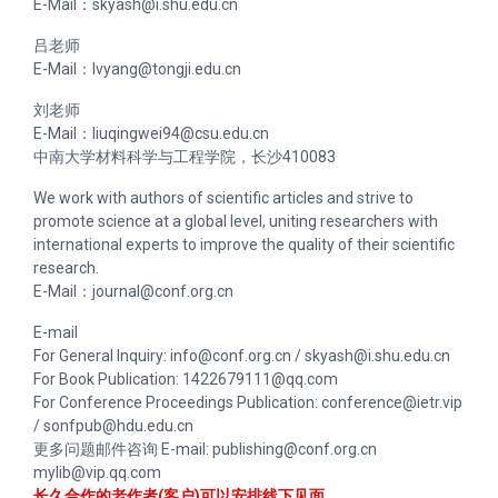
E-Mail：
skyash@i.shu.edu.cn
吕老师
E-Mail：
lvyang@tongji.edu.cn
刘老师
E-Mail：
liuqingwei94@csu.edu.cn
中南大学材料科学与工程学院，长沙410083
We work with authors of scientific articles and strive to
promote science at a global level, uniting researchers with
international experts to improve the quality of their scientific
research.
E-Mail：
journal@conf.org.cn
E-mail
For General Inquiry:
info@conf.org.cn
/
skyash@i.shu.edu.cn
For Book Publication:
1422679111@qq.com
For Conference Proceedings Publication:
conference@ietr.vip
/
sonfpub@hdu.edu.cn
更多问题邮件咨询 E-mail:
publishing@conf.org.cn
mylib@vip.qq.com
长久合作的老作者(客户)可以安排线下见面